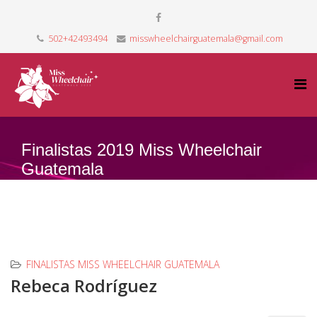
502+42493494
misswheelchairguatemala@gmail.com
Finalistas 2019 Miss Wheelchair
Guatemala
FINALISTAS MISS WHEELCHAIR GUATEMALA
Rebeca Rodríguez