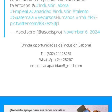
talentosos 💪
#InclusiónLaboral
#EmpleaLaCapacidad
#inclusión
#talento
#Guatemala
#RecursosHumanos
#rrhh
#RSE
pic.twitter.com/K87ezSJtj1
— Asodispro (@asodispro)
November 6, 2024
Brinda oportunidades de Inclusión Laboral
Tel. (502) 24428267
WhatsApp 24428267
emplealacapacidad@gmail.com