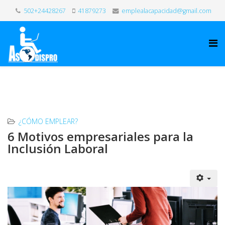
502+24428267
41879273
emplealacapacidad@gmail.com
¿CÓMO EMPLEAR?
6 Motivos empresariales para la
Inclusión Laboral